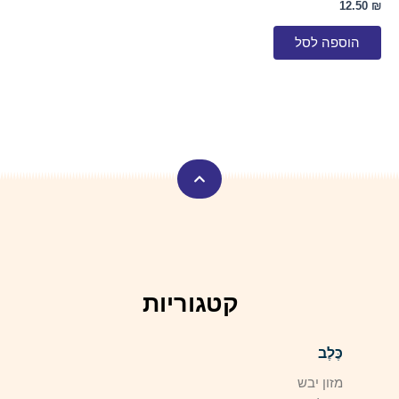
12.50
₪
הוספה לסל
קטגוריות
כֶּלֶב
מזון יבש