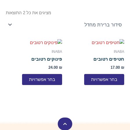
מציגים את כל ⁦2⁩ התוצאות
למוצר
למוצר
זה
זה
INABA
INABA
יש
יש
חטיפים רטובים
פינוקים רטובים
מספר
מספר
24.00
₪
17.00
₪
סוגים.
סוגים.
ניתן
ניתן
בחר אפשרויות
בחר אפשרויות
לבחור
לבחור
את
את
האפשרויות
האפשרויות
בעמוד
בעמוד
המוצר
המוצר