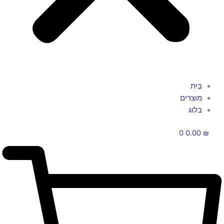
ַיִת
וצרים
לוג
0
0.0