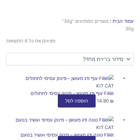
 הבית
/ מוצרים המתויגים “30g”
מציגים את כל ⁦6⁩ התוצאות
KIT CAT
Fillét עוף ודג מעושן – פינוק עסיסי לחתולים
₪
14.90
הוספה לסל
KIT CAT
Fillét טונה ודג מעושן – פינוק עסיסי ועשיר בטעם