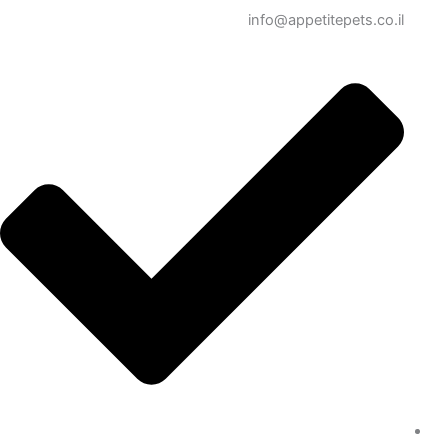
info@appetitepets.co.i