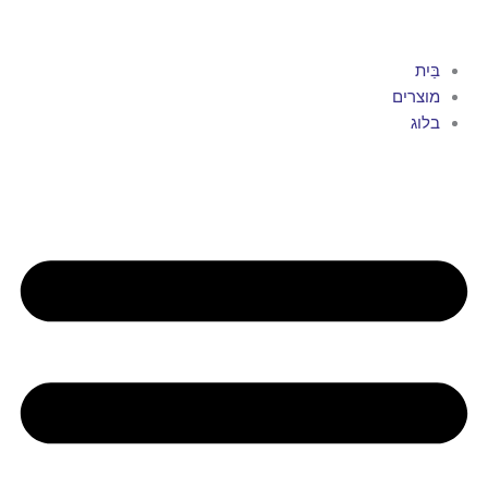
ַיִת
וצרים
לוג