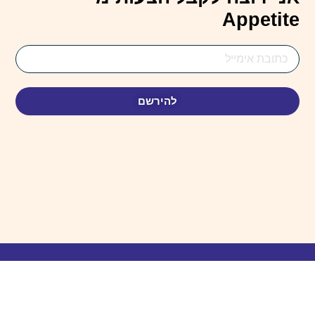
Appetite
Email
Address
להירשם
© כֹּל הַזְכוּיוֹת שְׁמוּרוֹת 2025. עוּצַב בִּידֵי Webbie