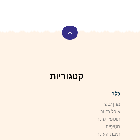
קטגוריות
כֶּלֶב
מזון יבש
אוכל רטוב
תוספי תזונה
חֲטִיפִים
תיבת העונה