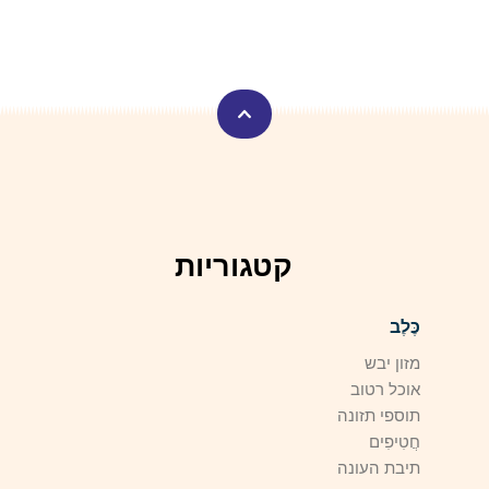
קטגוריות
כֶּלֶב
מזון יבש
אוכל רטוב
תוספי תזונה
חֲטִיפִים
תיבת העונה