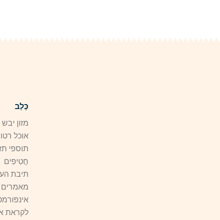
כֶּלֶב
מזון יבש
אוכל רטו
תוספי תזו
חֲטִיפִים
תיבת העו
מאמרים
אינפורמט
לקראת אי