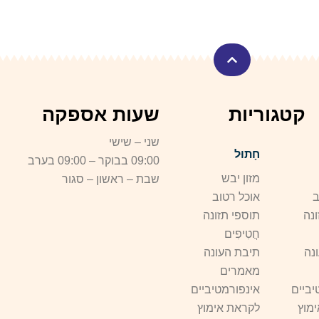
קטגוריות
שעות אספקה
שני – שישי
חָתוּל
09:00 בבוקר – 09:00 בערב
מזון יבש
שבת – ראשון – סגור
ב
אוכל רטוב
נה
תוספי תזונה
חֲטִיפִים
נה
תיבת העונה
מאמרים
יביים
אינפורמטיביים
מוץ
לקראת אימוץ