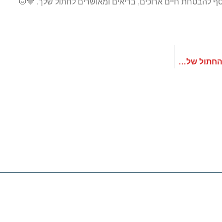
ף להבטחת חיים ארוכים, בריאים ומאושרים לחתול שלך. 💙🐱
האכלה מעורבת: כיצד לשפר את תזונת הכלב או החתול שלך ללא לחץ