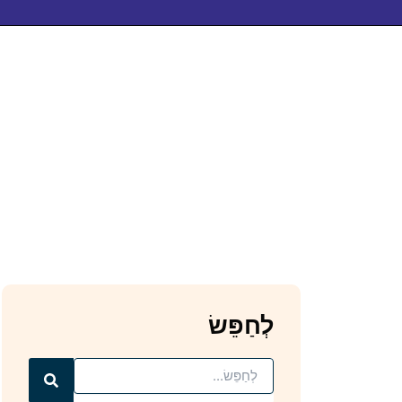
לְחַפֵּשׂ
Search