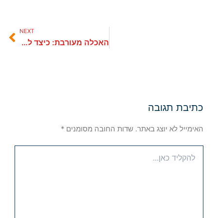
NEXT
ext
האכלה מעורבת: כיצד לשפר את תזונת הכלב או החתול שלך ללא לחץ
כתיבת תגובה
האימייל לא יוצג באתר.
שדות החובה מסומנים
*
להקליד
כאן...