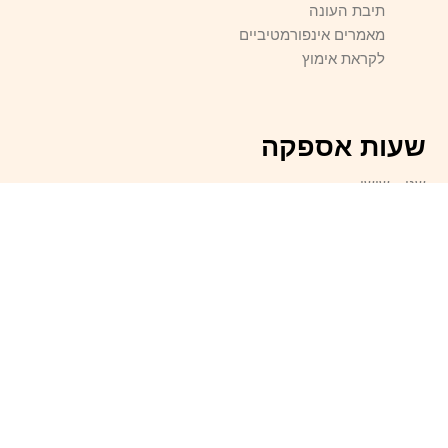
תיבת העונה
מאמרים אינפורמטיביים
לקראת אימוץ
שעות אספקה
שני – שישי
09:00 בבוקר – 09:00 בערב
שבת – ראשון – סגור
אני רוצה לקבל הצעות מ-
Appetite
Email
Address