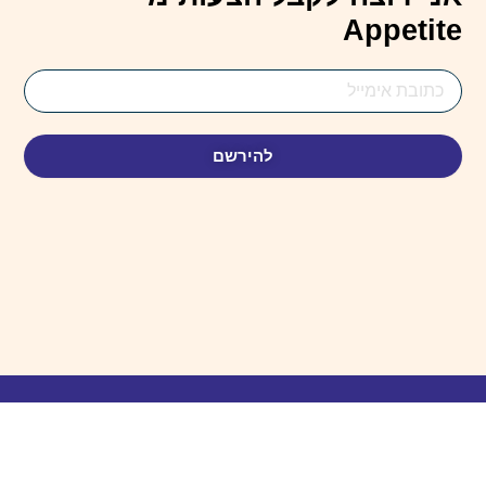
Appetite
Email
Address
להירשם
© כֹּל הַזְכוּיוֹת שְׁמוּרוֹת 2025. עוּצַב בִּידֵי Webbie