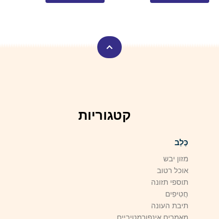
קטגוריות
כֶּלֶב
מזון יבש
אוכל רטוב
תוספי תזונה
חֲטִיפִים
תיבת העונה
מאמרים אינפורמטיביים