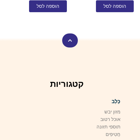
הוספה לסל
הוספה לסל
קטגוריות
כֶּלֶב
מזון יבש
אוכל רטוב
תוספי תזונה
חֲטִיפִים