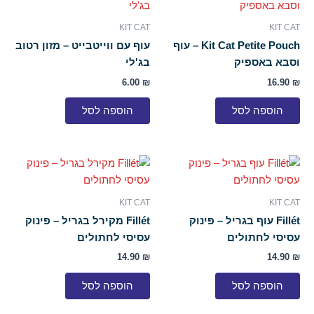
KIT CAT
KIT CAT
Kit Cat Petite Pouch – עוף
עוף עם ווייטבייט – מזון רטוב
וסבא באספיק
בג'לי
6.00
₪
16.90
₪
הוספה לסל
הוספה לסל
KIT CAT
KIT CAT
Fillét עוף בגריל – פינוק
Fillét מקירל בגריל – פינוק
עסיסי לחתולים
עסיסי לחתולים
14.90
₪
14.90
₪
הוספה לסל
הוספה לסל