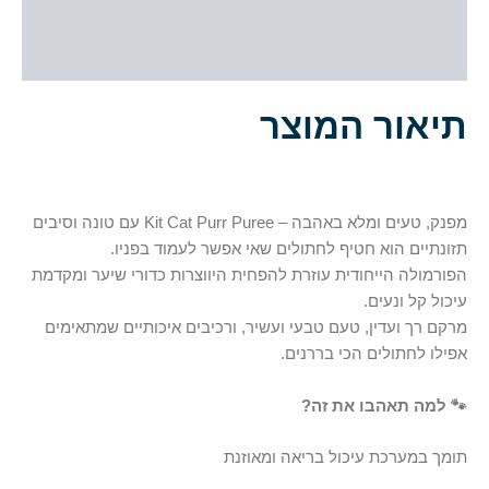
מידע נוסף
חוות דעת (0)
תיאור המוצר
מפנק, טעים ומלא באהבה – Kit Cat Purr Puree עם טונה וסיבים
תזונתיים הוא חטיף לחתולים שאי אפשר לעמוד בפניו.
הפורמולה הייחודית עוזרת להפחית היווצרות כדורי שיער ומקדמת
עיכול קל ונעים.
מרקם רך ועדין, טעם טבעי ועשיר, ורכיבים איכותיים שמתאימים
אפילו לחתולים הכי בררנים.
🐾 למה תאהבו את זה?
תומך במערכת עיכול בריאה ומאוזנת