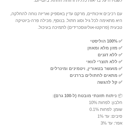
לשמירה על בריאות כללית ורווחת החתול ביום-יום.
עם רכיבים איכותיים, מרקם עדין באספיק ואריזה נוחה להחלקה,
היא מתאימה לכל גיל וסוג חתול. בנוסף, מכילה פרה-ביוטיקה
טבעית (פרוקטו-אוליגוסכרידים) לתמיכה בעיכול.
✅ 100% הוליסטי
✅ מזון מלא ומאוזן
✅ ללא דגנים
✅ ללא תוצרי לוואי
✅ מועשר בטאורין, ויטמינים ומינרלים
✅ מתאים לחתולים בררנים
✅ קל להגשה
📦
ניתוח תזונתי מובטח (ל-100 גרם):
חלבון: לפחות 10%
שומן: לפחות 0.1%
סיבים: עד 1%
אפר: עד 3%