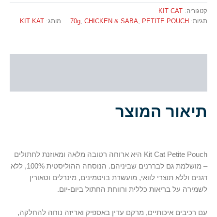
קטגוריה:
KIT CAT
תגיות:
PETITE POUCH
,
CHICKEN & SABA
,
70g
מותג:
KIT KAT
תיאור
חוות דעת (0)
תיאור המוצר
Kit Cat Petite Pouch היא ארוחה רטובה מלאה ומאוזנת לחתולים
– מושלמת גם לבררנים שביניהם. הנוסחה ההוליסטית 100%, ללא
דגנים וללא תוצרי לוואי, מועשרת בויטמינים, מינרלים וטאורין
לשמירה על בריאות כללית ורווחת החתול ביום-יום.
עם רכיבים איכותיים, מרקם עדין באספיק ואריזה נוחה להחלקה,