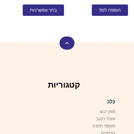
סוגים.
ניתן
הוספה לסל
בחר אפשרויות
לבחור
את
האפשרויות
בעמוד
המוצר
קטגוריות
כֶּלֶב
מזון יבש
אוכל רטוב
תוספי תזונה
חֲטִיפִים