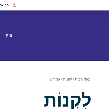
ילוג
החשבון
תוכן
בַּיִת
עמוד הבית
/
לִקְנוֹת
/ עמוד 2
לִקְנוֹת