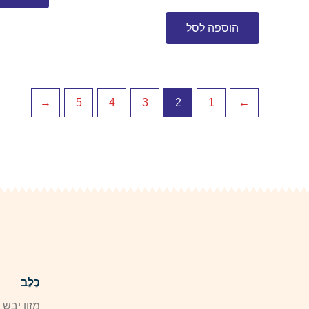
הוספה לסל
←
5
4
3
2
1
→
כֶּלֶב
מזון יבש