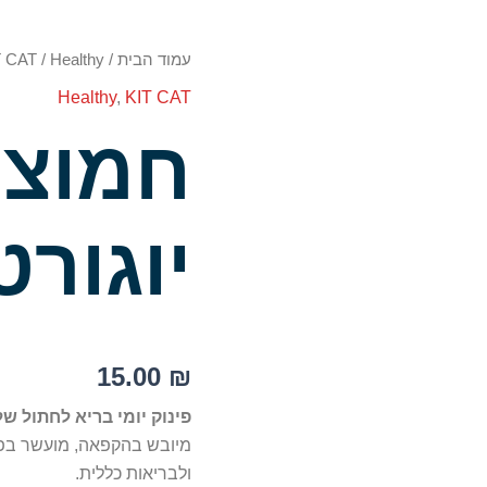
כמות
עמוד הבית
/
Healthy
/
T CAT
של
Healthy
,
KIT CAT
חמוציות
–
חמוצי
חטיף
יוגורט
מיובש
יוגורט
15.00
₪
פינוק יומי בריא לחתול של
מיובש בהקפאה, מועשר בפרוב
ולבריאות כללית.