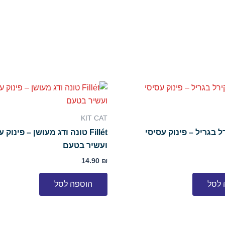
KIT CAT
 מקירל בגריל – פינוק עסיסי
Fillét טונה ודג מעושן – פינוק 
ועשיר בטעם
14.90
₪
 לסל
הוספה לסל