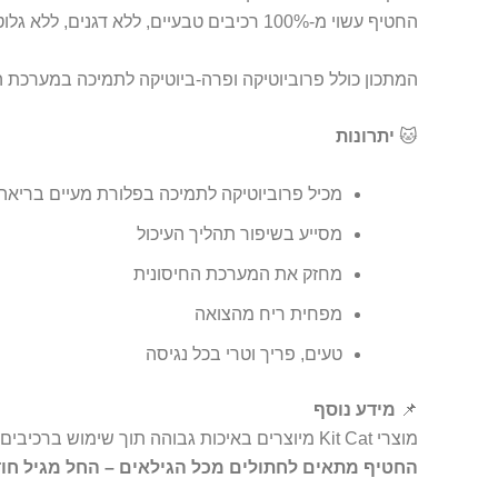
החטיף עשוי מ-100% רכיבים טבעיים, ללא דגנים, ללא גלוטן וללא תוצרי לוואי, ומיוצר בתהליך ייבוש בהקפאה לשמירה מרבית על ערכים תזונתיים וטעם עשיר.
המתכון כולל פרוביוטיקה ופרה-ביוטיקה לתמיכה במערכת העי
🐱
יתרונות
מכיל פרוביוטיקה לתמיכה בפלורת מעיים בריאה
מסייע בשיפור תהליך העיכול
מחזק את המערכת החיסונית
מפחית ריח מהצואה
טעים, פריך וטרי בכל נגיסה
📌
מידע נוסף
מוצרי Kit Cat מיוצרים באיכות גבוהה תוך שימוש ברכיבים מזינים ומותאמים במיוחד לצרכים של חתולים בכל שלב חיים.
החטיף מתאים לחתולים מכל הגילאים – החל מגיל חוד