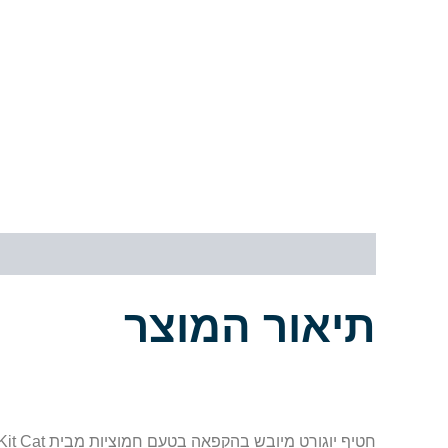
תיאור
מידע נוסף
חוות דעת (0)
תיאור המוצר
חטיף יוגורט מיובש בהקפאה בטעם חמוציות מבית Kit Cat הוא פינוק תזונתי בריא וקליל לחתולים.